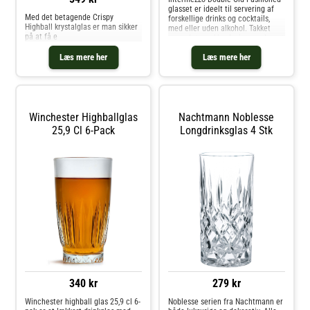
glasset er ideelt til servering af
Med det betagende Crispy
forskellige drinks og cocktails,
Highball krystalglas er man sikker
med eller uden alkohol. Takket
på at få e
være det smukke design er glasset
også perfekt til at sætte prikken
Læs mere her
Læs mere her
over i'et på dine middagsselskaber
med dine nærmeste
Winchester Highballglas
Nachtmann Noblesse
25,9 Cl 6-Pack
Longdrinksglas 4 Stk
340 kr
279 kr
Winchester highball glas 25,9 cl 6-
Noblesse serien fra Nachtmann er