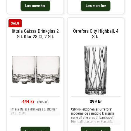
ny glasteknologi fremstillet den
meget holdbare og
Læs mere her
Læs mere her
modstandsdygtige glasmasse
SON.hyx®, som er fuldstændig
transparent.
SALG
Iittala Gaissa Drinkglas 2
Orrefors City Highball, 4
Stk Klar 28 Cl, 2 Stk
Stk.
444 kr
399 kr
(586 kr)
Iittala Gaissa drinkglas 2 stk klar
City-kollektionen er Orrefors'
28 cl, 2 stk
moderne og samtidig klassiske
serie af alle glas til barskabet.
Highball-glassene er klassiske
vandglas med udskæringer på
overfladen, som skaber et