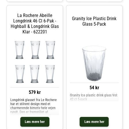
15,2 cmØ: 7,2 cmTåler
designet til at
opvaskemaskine
La Rochere Abeille
Granity Ice Plastic Drink
Longdrink 46 Cl 6-Pak -
Glass 5-Pack
Highball & Longdrink Glas
Klar - 622201
54 kr
579 kr
Granity Ice plastic drink glass Vol:
42 cl 5-pack
Longdrink glasset fra Le Rochere
har et stilrent design med et
charmerende bimotiv hele vejen
rundt. Den er fremstillet af
presset glas med en lang skål
perfekt til drinks. Perfekt til
Læs mere her
Læs mere her
hverdag og mere festlige
lejligheder. Om longdrink glasset