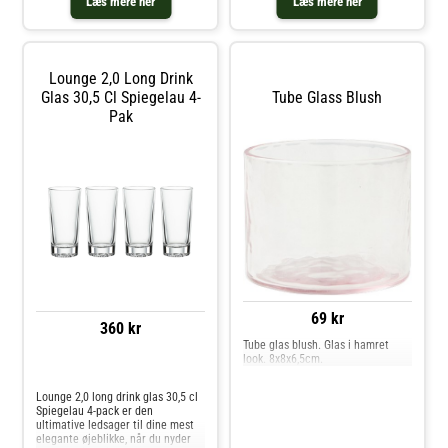
Læs mere her
Læs mere her
fremtrædende og maskulint, men
samtidig elegant og raffineret
udtryk. D
Lounge 2,0 Long Drink
Glas 30,5 Cl Spiegelau 4-
Tube Glass Blush
Pak
69 kr
360 kr
Tube glas blush. Glas i hamret
look. 8x8x6,5cm.
Sammenlign priser
Lounge 2,0 long drink glas 30,5 cl
Spiegelau 4-pack er den
ultimative ledsager til dine mest
elegante øjeblikke, når du nyder