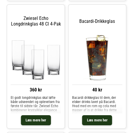
fra Le Rochere- Fremstillet af
glas.- Sælges i 6-pak.- Stilrent
design.- Charmerende bimotiv.
Vedligeholdelse af longdrink
Zwiesel Echo
glasset- Tåler opvaskemaskine.
Bacardi-Drikkeglas
Longdrinkglas 48 Cl 4-Pak
Køb Highball & Longdrink og
andre Glas fra Royal Design.
360 kr
40 kr
Et godt longdrinkglas skal løfte
Bacardi drikkeglas til dem, der
både udseendet og oplevelsen fra
elsker drinks lavet på Bacardi.
første til sidste tår. Zwiesel Echo
Hvad med en rom og cola med
kombinerer krystalklar elegance
masser af is at drikke fra dette
med robust kvalitet og giver et
lækre drinkglas? Eller hvorfor ikke
udtryk, der passer lige godt til
en sund og sød Caipirissima?
Læs mere her
Læs mere her
festlige lejligheder som til
Bland og drik en bacardidrik i
hverdagsnydelse.Skabt til a
dette fine glas. Glasset er
dekoreret med grønne teblade,