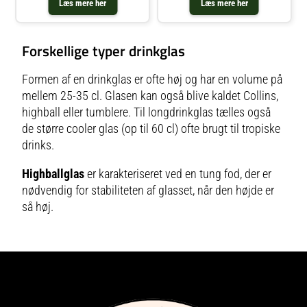
Læs mere her
Læs mere her
er til. Crispy er en god gaveidé til
manden eller kvinden, der
Forskellige typer drinkglas
Formen af en drinkglas er ofte høj og har en volume på
mellem 25-35 cl. Glasen kan også blive kaldet Collins,
highball eller tumblere. Til longdrinkglas tælles også
de større cooler glas (op til 60 cl) ofte brugt til tropiske
drinks.
Highballglas
er karakteriseret ved en tung fod, der er
nødvendig for stabiliteten af glasset, når den højde er
så høj.