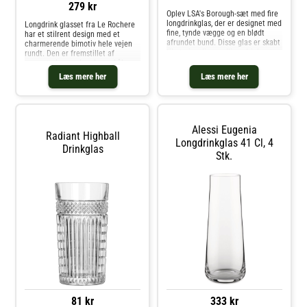
279 kr
Oplev LSA's Borough-sæt med fire
longdrinkglas, der er designet med
Longdrink glasset fra Le Rochere
fine, tynde vægge og en blødt
har et stilrent design med et
afrundet bund. Disse glas er skabt
charmerende bimotiv hele vejen
til at give dine yndlingsdrinks et
rundt. Den er fremstillet af
elegant udtryk. Fremstillet af
presset glas med en lang skål
blyfrit krystalglas for optimal
perfekt til drinks. Perfekt til
Læs mere her
Læs mere her
klarhed og styrke. G
hverdag og mere festlige
lejligheder. Om longdrink glasset
fra Le Rochere- Fremstillet af
glas.- Sælges i 6-pak.- Stilrent
design.- Charmerende bimotiv.
Alessi Eugenia
Vedligeholdelse af longdrink
Radiant Highball
glasset- Tåler opvaskemaskine.
Longdrinkglas 41 Cl, 4
Drinkglas
Køb Highball & Longdrink og
Stk.
andre Glas fra Royal Design.
81 kr
333 kr