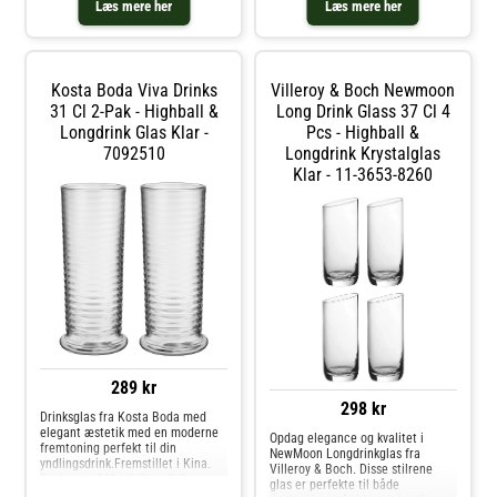
drikken kold i lang tid.DuraTuff
Læs mere her
Læs mere her
behandlet glas, en speciel termisk
efterbehandlingsproces, der giver
holdbart glas med forlænget
levetid.Tåler opvaskemaskine!Vol.:
26,6 clHøjde: 11,2 cmØ: 7,97 cm
Kosta Boda Viva Drinks
Villeroy & Boch Newmoon
31 Cl 2-Pak - Highball &
Long Drink Glass 37 Cl 4
Longdrink Glas Klar -
Pcs - Highball &
7092510
Longdrink Krystalglas
Klar - 11-3653-8260
289 kr
298 kr
Drinksglas fra Kosta Boda med
elegant æstetik med en moderne
Opdag elegance og kvalitet i
fremtoning perfekt til din
NewMoon Longdrinkglas fra
yndlingsdrink.Fremstillet i Kina.
Villeroy & Boch. Disse stilrene
Designet af Matti Klenell.Om
glas er perfekte til både
drinksglasset fra Kosta Boda- Fra