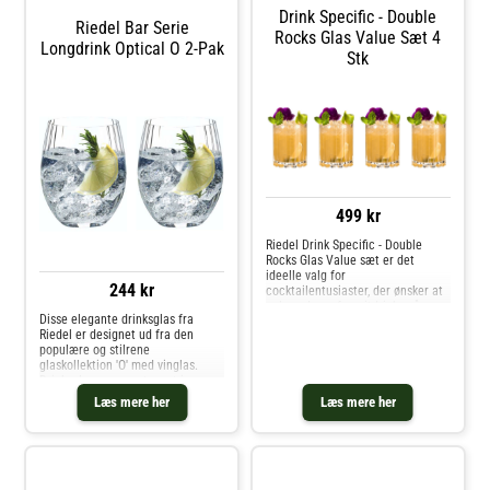
et smukt mønster med tydelig
Drink Specific - Double
markering af 6 cl. og er perfekt til
Riedel Bar Serie
longdrinks som Long Island Iced
Rocks Glas Value Sæt 4
Longdrink Optical O 2-Pak
Tea og Mojitos.. Køb Highball &
Stk
Longdrink og andre Glas fra Royal
Design.
499 kr
Riedel Drink Specific - Double
Rocks Glas Value sæt er det
ideelle valg for
244 kr
cocktailentusiaster, der ønsker at
opleve deres favoritdrinks på en
Disse elegante drinksglas fra
helt ny måde. Disse glas er
Riedel er designet ud fra den
designet til at rumme ekstra store
populære og stilrene
drinks med isterninger og tilbyder
glaskollektion 'O' med vinglas.
dobbelt så me
Drinksglassene er et must i
hjemmebaren og er med deres
Læs mere her
Læs mere her
klassiske design ideel til enhver
lejlighed. Som bonus er alle glas
fra Riedel