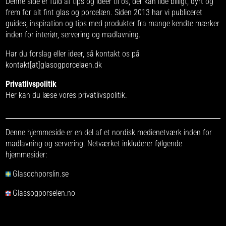
Denne side er fuld af tips og ideer til os, der kan lide billigt, dyrt og
frem for alt fint glas og porcelæn. Siden 2013 har vi publiceret
guides, inspiration og tips med produkter fra
mange kendte mærker
inden for interiør, servering og madlavning.
Har du forslag eller ideer, så kontakt os på
kontakt[at]glasogporcelaen.dk
Privatlivspolitik
Her kan du læse vores
privatlivspolitik
.
Denne hjemmeside er en del af et nordisk medienetværk inden for
madlavning og servering. Netværket inkluderer følgende
hjemmesider:
Glasochporslin.se
Glassogporselen.no