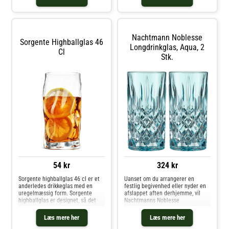
til at servere long drinks som Gin
& Tonic, Cuba Libre og Harvey
Wallbanger med mere.Volumen:
42 clHøjde: 15,4 cmBredde: 8
cmTåler opvaskemaskine
Nachtmann Noblesse
Sorgente Highballglas 46
Longdrinkglas, Aqua, 2
Cl
Stk.
54 kr
324 kr
Sorgente highballglas 46 cl er et
Uanset om du arrangerer en
anderledes drikkeglas med en
festlig begivenhed eller nyder en
uregelmæssig form. Sorgente
afslappet aften derhjemme, vil
highballglas er designet, så det
Nachtmanns Noblesse
ligner et halvsmeltet glas. Et
longdrinkglas være det ideelle
smukt highballglas, der tilbyder en
valg for at imponere dine gæster
Læs mere her
Læs mere her
anden præsentation til drikkevarer
og skabe en atmosfære af ren
og cocktails.Mængde: 46 clHøjde:
luksus og elegance. Hvert glas er