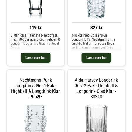
119 kr
327 kr
Blyfrit glas. Tåler maskineopvask,
4-pakke med Bossa Nova
max. 50-55 grader.. Køb Highball &
Longdrink fra Nachtmann. Fire
Longdrink og andre Glas fra Royal
smukke briller fra Bossa Nova-
Design.
serien, kendetegnet ved dets
karakteristiske vævede
kurvmønster. Glaset er lige så
Læs mere her
Læs mere her
godt at betjene juice ind til
morgenmad, som en drink til
middag. Er rart at kombinere med
andre produkter fra samme serie..
Køb Highball & Longdrink og
Nachtmann Punk
Aida Harvey Longdrink
andre Glas fra Royal Design.
Longdrink 39cl 4-Pak -
36cl 2-Pak - Highball &
Highball & Longdrink Klar
Longdrink Glas Klar -
- 99498
80310