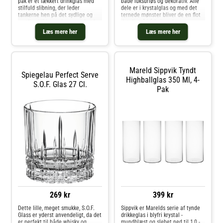
pak er et lækkert drinkglas med
både luksuriøs og dekorativ. Alle
stilfuld slibning, der leder
dele er i krystalglas og med det
tankerne hen på det sydlige og
ternede mønster bliver de en flot
vestlige USA som leveres i 6-pak.
detalje på både hverdags- og
Libbys Winchester highball glas
festbordet eller i barskabet.
Læs mere her
Læs mere her
25,9 cl giver med sine smalle
Sættet her indeholder fire
slibninger en klassisk følelse,
longdrinkglas, som alle tåler maski
samtidig med at det giver en
højde til designet. Et fremragende
drikkeglas til long drinks, juice og
Mareld Sippvik Tyndt
limonade med mere.Volumen:
Spiegelau Perfect Serve
25,9 clHøjde: 13,5 cmØ: 7,5
Highballglas 350 Ml, 4-
S.O.F. Glas 27 Cl.
cmLeveres i 6-pakTåler
Pak
opvaskemaskine
269 kr
399 kr
Dette lille, meget smukke, S.O.F.
Sippvik er Marelds serie af tynde
Glass er yderst anvendeligt, da det
drikkeglas i blyfri krystal -
er perfekt til både whisky og
mundblæst og slebet ned til 1,0 -