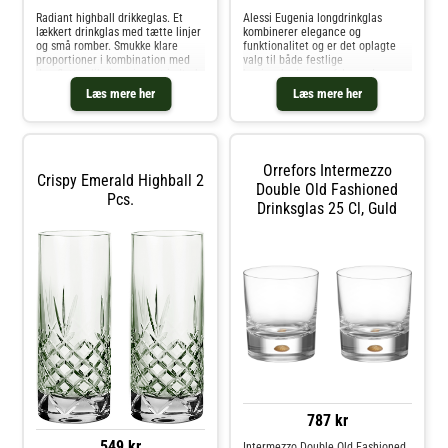
Radiant highball drikkeglas. Et
Alessi Eugenia longdrinkglas
lækkert drinkglas med tætte linjer
kombinerer elegance og
og små romber. Smukke klare
funktionalitet og er det oplagte
proportioner i kombination med
valg til både festlige
den flotte slibning giver et indtryk,
begivenheder og afslappede
der mærkes på lune aftener i det
stunder. Glassene er designet af
Læs mere her
Læs mere her
sydlige USA.Volumen: 47,3
Naoto Fukasawa og fremstillet i
clHøjde: 15,7 cmBredde: 8,4
krystalglas med en smuk klarhed,
cmTåler opvaskemaskine
der fremhæver drikkens
Orrefors Intermezzo
Crispy Emerald Highball 2
Double Old Fashioned
Pcs.
Drinksglas 25 Cl, Guld
787 kr
549 kr
Intermezzo Double Old Fashioned