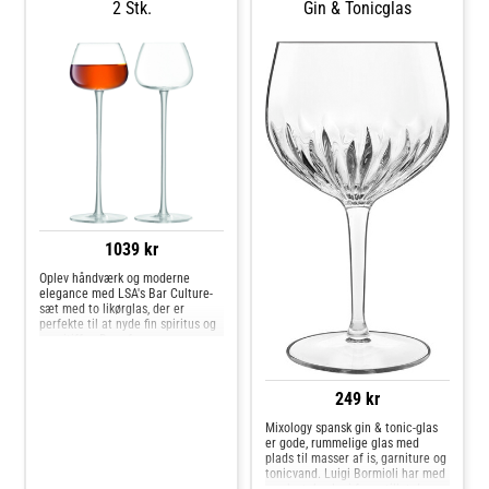
2 Stk.
Gin & Tonicglas
1039 kr
Oplev håndværk og moderne
elegance med LSA's Bar Culture-
sæt med to likørglas, der er
perfekte til at nyde fin spiritus og
aperitiffer. De erfarne
håndværkere bruger omhyggelige
mundblæsningsteknikker til at
forme de delikate glas og
249 kr
håndstøbe føddern
Mixology spansk gin & tonic-glas
er gode, rummelige glas med
plads til masser af is, garniture og
tonicvand. Luigi Bormioli har med