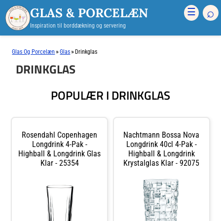
GLAS & PORCELÆN
⌕
☰
Inspiration til borddækning og servering
»
»
Glas Og Porcelæn
Glas
Drinkglas
DRINKGLAS
POPULÆR I DRINKGLAS
Rosendahl Copenhagen
Nachtmann Bossa Nova
Longdrink 4-Pak -
Longdrink 40cl 4-Pak -
Highball & Longdrink Glas
Highball & Longdrink
Klar - 25354
Krystalglas Klar - 92075