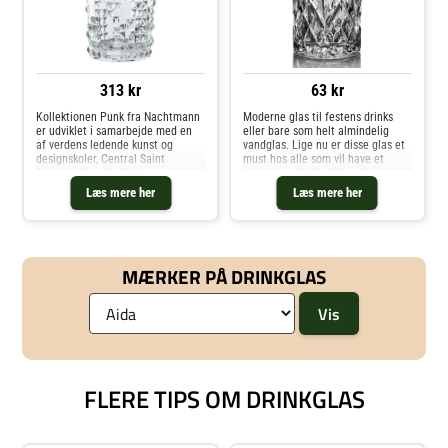
313 kr
63 kr
Kollektionen Punk fra Nachtmann
Moderne glas til festens drinks
er udviklet i samarbejde med en
eller bare som helt almindelig
af verdens ledende kunst og
vandglas. Lige nu er disse glas et
designskoler, Central Saint
must hos alle som vil have et
Martins i London. Designer Anke
modernet udtryk på bordet. Aida
Buchmann har skabt en
har skabt et elegant mønster
Læs mere her
Læs mere her
iøjnefaldende kollektion
inspireret af facetslebne
fremstillet af krystalglas som
krystalglas. Med Serien Harvey for
skaber en lysende og glitrende
du moderne elegance til
atmosfære inspireret af den
hverdagspris. Tåler
engelske punk.. Køb Highball &
opvaskemaskine. . Køb Highball &
MÆRKER PÅ DRINKGLAS
Longdrink og andre Glas fra Royal
Longdrink og andre Glas fra Royal
Design.
Design.
FLERE TIPS OM DRINKGLAS