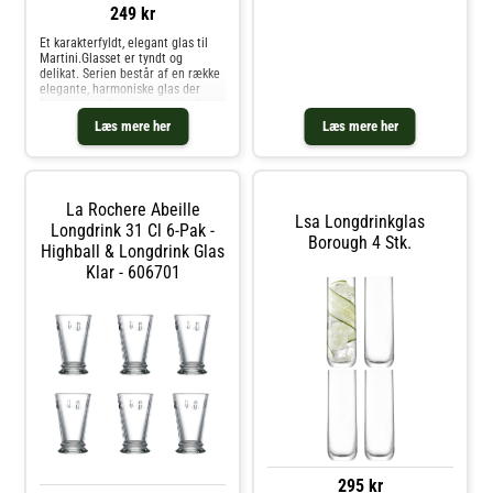
249 kr
Et karakterfyldt, elegant glas til
Martini.Glasset er tyndt og
delikat. Serien består af en række
elegante, harmoniske glas der
hver især er formgivet med afsæt
i ønsket om at give en god
Læs mere her
Læs mere her
oplevelse med forskellige drinks.
La Rochere Abeille
Lsa Longdrinkglas
Longdrink 31 Cl 6-Pak -
Borough 4 Stk.
Highball & Longdrink Glas
Klar - 606701
295 kr