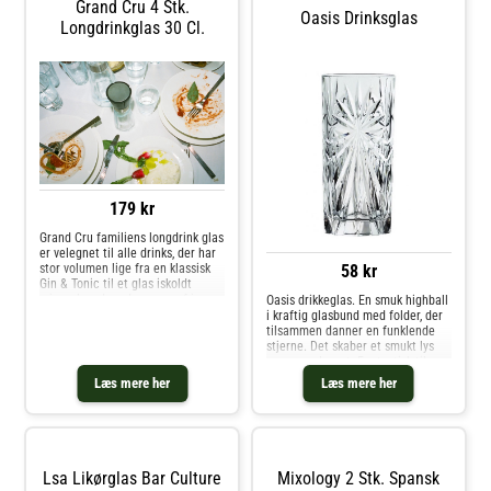
Grand Cru 4 Stk.
Oasis Drinksglas
Longdrinkglas 30 Cl.
179 kr
Grand Cru familiens longdrink glas
er velegnet til alle drinks, der har
58 kr
stor volumen lige fra en klassisk
Gin & Tonic til et glas iskoldt
mineralvand med masser af is.
Oasis drikkeglas. En smuk highball
Grand Cru serien har et enkelt og
i kraftig glasbund med folder, der
stilfuldt udtryk, som giver plads til
tilsammen danner en funklende
kreativitet båd
stjerne. Det skaber et smukt lys
gennem glasset. Fantastisk til
long drinks og cocktails.Volumen
Læs mere her
Læs mere her
36 ml.Tåler opvaskemaskine
Lsa Likørglas Bar Culture
Mixology 2 Stk. Spansk