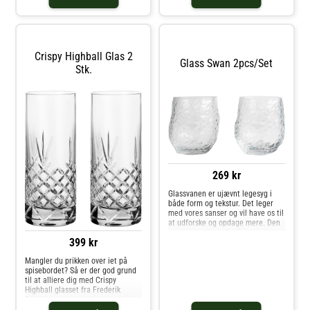
Crispy Highball Glas 2
Glass Swan 2pcs/set
Stk.
269 kr
Glassvanen er ujævnt legesyg i
både form og tekstur. Det leger
med vores sanser og vil have os til
at udforske og opdage mere. Den
er perfekt til mælk på en
399 kr
almindelig tirsdag, men fungerer
også fint til festdrinken. Håndlavet
Mangler du prikken over iet på
og håndblæst i klart glas. S
spisebordet? Så er der god grund
til at alliere dig med Crispy
Highball glasset fra Frederik
Bagger uanset om det er perlende
vand eller stærke drinks, humøret