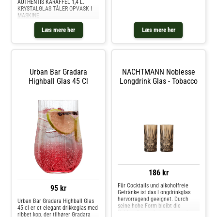
AUTHENTIS KARAFFEL 1,4 L.
KRYSTALGLAS TÅLER OPVASK I
MASKINE
Læs mere her
Læs mere her
Urban Bar Gradara
NACHTMANN Noblesse
Highball Glas 45 Cl
Longdrink Glas - Tobacco
186 kr
Für Cocktails und alkoholfreie
95 kr
Getränke ist das Longdrinkglas
hervorragend geeignet. Durch
Urban Bar Gradara Highball Glas
seine hohe Form bleibt die
45 cl er et elegant drikkeglas med
Kohlensäure erhalten, und seine
ribbet kop, der tilhører Gradara