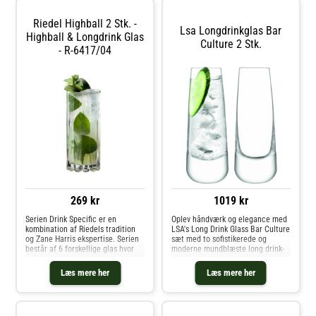
hvorfra Anejo Cuatro rom er
destilleret.Højde: 143 mm
Riedel Highball 2 Stk. -
Lsa Longdrinkglas Bar
Highball & Longdrink Glas
Culture 2 Stk.
- R-6417/04
269 kr
1019 kr
Serien Drink Specific er en
Oplev håndværk og elegance med
kombination af Riedels tradition
LSA's Long Drink Glass Bar Culture
og Zane Harris ekspertise. Serien
sæt med to sofistikerede og
består af 6 forskellige glas hvor
moderne mundblæste long drink-
designet af kuplen, glassets
glas. Hvert glas har en kraftig,
volumen og størrelse hver spiller
afrundet fod, der giver en følelse
Læs mere her
Læs mere her
en rolle for at fremhæve den
af kvalitet og balance. De erfarne
enkelte drink. En unik og specifik
kunsthåndværkere har lag
serie af glas i tidløs, elegant og
smart design. Highball glasset har