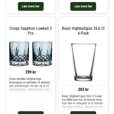
Getränke mit Eis zu
drikken kølig i længere tid.
servieren.Bringen Sie Farbe in Ihr
Samtidig kan glasset bruges til
Læs mere her
Læs mere her
Leben und setzen Sie besondere
varme drikkevarer, hvor du er
Farbakzente mit den
sikker påÂ ikke at brænde fingrene
Whiskybechern
på gl
Crispy Sapphire Lowball 2
Basic Highballglas 26,6 Cl
Pcs
6-Pack
299 kr
Disse smukke miljøvenlige
krystalglas er perfekte til absolut
alle anledninger om det så er til
203 kr
morgenkaffen, aftendrinken eller
en festlig gave til en ven.
Basic Highball glas 26,6 cl 6-pak
Glassene tåler både varme og
fra ONIS som har en konisk form,
kolde drikke. Den safirblå farve
som den er velegnet til at blande
giver din borddækning et friskt
alle slags drinks i. Glasset har en
pus
væsentlig tykkelse, der holder