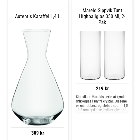
Mareld Sippvik Tunt
Autentis Karaffel 1,4 L
Highballglas 350 Ml, 2-
Pak
219 kr
Sippvik er Marelds serie af tynde
drikkeglas i blyfri krystal. Glasene
er mundblæst og slebet ned til 1,0
- 1,2 mm tykkelse, hvilket giver en
let og elegant fornemmelse, som
maskinfremstillede glas sjældent
matcher. Highballglasset på 350
ml har en slank,
309 kr