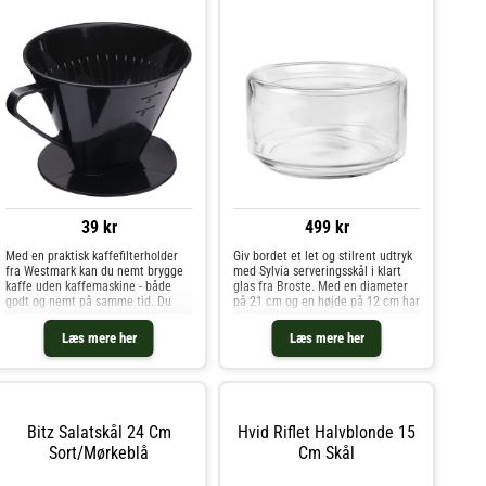
39 kr
499 kr
Med en praktisk kaffefilterholder
Giv bordet et let og stilrent udtryk
fra Westmark kan du nemt brygge
med Sylvia serveringsskål i klart
kaffe uden kaffemaskine - både
glas fra Broste. Med en diameter
godt og nemt på samme tid. Du
på 21 cm og en højde på 12 cm har
placerer blot et filter i tragten,
skålen plads til både salater,
hælder den ønskede mængde kaffe
snacks og frugt, og den fungerer
Læs mere her
Læs mere her
i og hælder derefter kogende vand
lige godt til hverdagsmåltider som
over. Holderen er lavet af
til festlige lejli
Bitz Salatskål 24 Cm
Hvid Riflet Halvblonde 15
Sort/mørkeblå
Cm Skål