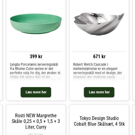
399 kr
671 kr
Lyngby Porcelæns serveringsskål
Robert Welch Cascade i
fra Rhome Color-serien er det
mellemstørrelse er en elegant
perfekte valg for dig, der ønsker at
serveringsskål med et design, der
tilføje lidt ekstra flair til din
afspejler det rindende vands
borddækning. Den smukke skål
bevægelse og skønhed. Skålens
kommer i deres klassisk Rhombe-
organiske form og højglansfinish
mønster, men med en smuk farve.
gør den til et naturligt blikfang på
Læs mere her
Læs mere her
Den blanke glasur på skålen gi
bordet.En kombination af form og
funkti
Rosti NEW Margrethe
Tokyo Design Studio
Skåle 0,25 + 0,5 + 1,5 + 3
Cobalt Blue Skålsæt, 4 Stk
Liter, Curry