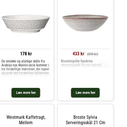
178 kr
433 kr
(599 kr)
De smukke og alsidige skåle fra
Bloomingville Sandrine
Arabias nye Mainio-serie kommer i
serveringsskål 32 cm Lysegrå
tre forskellige størrelser, der egner
sig godt ved forskellige lejligheder.
Den lille skål på 13 cm. er
fremragende til små retter, skålen
på 17 cm. er fremragende til
enkelte portionerÂ og
Læs mere her
Læs mere her
Westmark Kaffetragt,
Broste Sylvia
Mellem
Serveringsskål 21 Cm