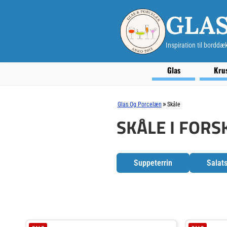
GLA
Inspiration til borddæ
Glas
Kru
»
Glas Og Porcelæn
Skåle
SKÅLE I FORS
Suppeterrin
Salat