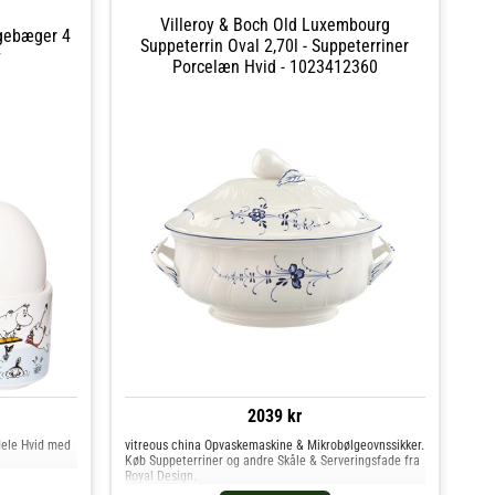
Villeroy & Boch Old Luxembourg
gebæger 4
Suppeterrin Oval 2,70l - Suppeterriner
v
Porcelæn Hvid - 1023412360
2039 kr
ele Hvid med
vitreous china Opvaskemaskine & Mikrobølgeovnssikker.
Køb Suppeterriner og andre Skåle & Serveringsfade fra
Royal Design.