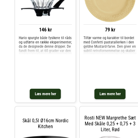
146 kr
79 kr
Hario spurgte både fysikere til råds
Tilfør varme og karakter til bordet
og udførte en række eksperimenter,
med Confetti pastatallerken i den
da de designede denne dripper. De
gyldne Mustard-farve. Den giver en
fandt frem til, at 60 grader var den
subtil retrofornemmelse og skaber
perfekte hældning på tragten til at
samtidig en lun og indbydende
få de gode kaffesmage frem.
stemning - perfekt til alt fra
Derudover en den lavet i helt
krydrede pastaretter til friske
særligt tykt glas,
desserter. Tallerkene
Læs mere her
Læs mere her
Rosti NEW Margrethe Sæt
Skål 0,5l Ø16cm Nordic
Med Skåle 0,25 + 0,75 + 3
Kitchen
Liter, Rød