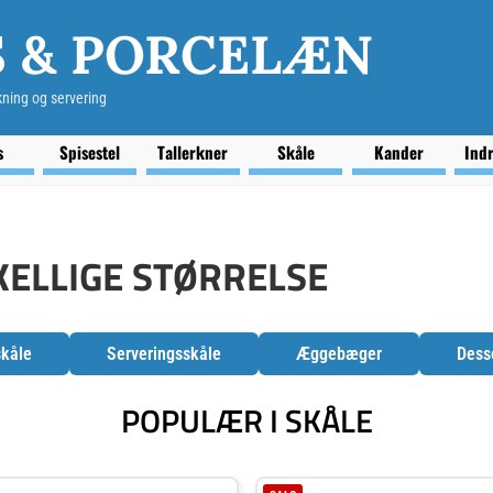
S & PORCELÆN
kning og servering
s
Spisestel
Tallerkner
Skåle
Kander
Ind
KELLIGE STØRRELSE
skåle
Serveringsskåle
Æggebæger
Dess
POPULÆR I SKÅLE