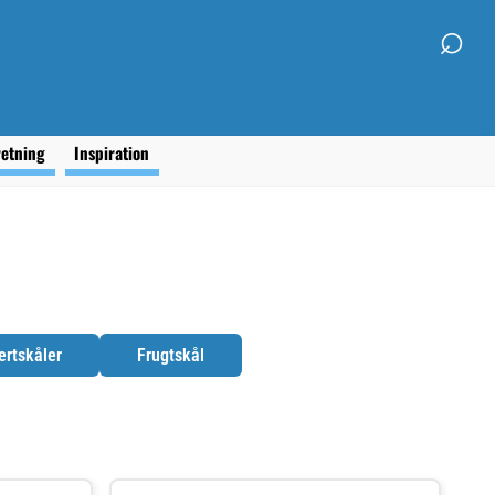
⌕
retning
Inspiration
ertskåler
Frugtskål