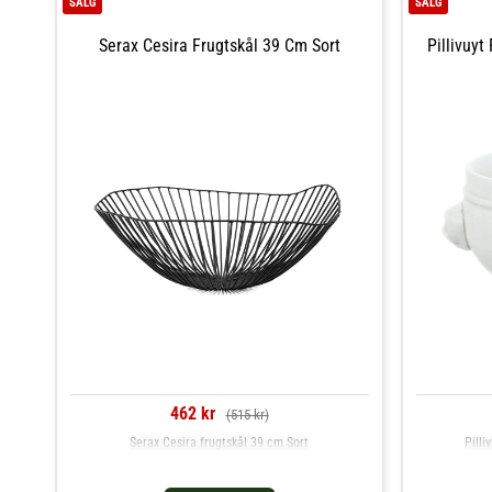
SALG
SALG
Serax Cesira Frugtskål 39 Cm Sort
Pillivuyt
462 kr
(515 kr)
Serax Cesira frugtskål 39 cm Sort
Pilli