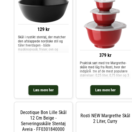
129 kr
Skål i rustikt stentøj, der matcher
den afslappede nordiske stil og
tåler hverdagen - både
maskinopvask, fryser, ovn og
mikrobølgeovn. Perfekt til de
379 kr
mindre serveringer som f.eks.
morgenmad og snacks. Rummer
Praktisk sæt med tre Margrethe-
0,5l
skåle med låg fra Rosti, hvor der
indgårÂ tre af de mest populære
størrelser: 0,25 liter, 0,75 liter og 3
liter. Margrethe-skålen er blevet en
klassiker i mange køkkener takket
være dens mange gode egenskaber
Læs mere her
Læs mere her
såsom et godt
Decotique Bon Lille Skål
Rosti NEW Margrethe Skål
12 Cm Beige -
2 Liter, Curry
Serveringsskåle Stentøj
Aveia - FF0301840000