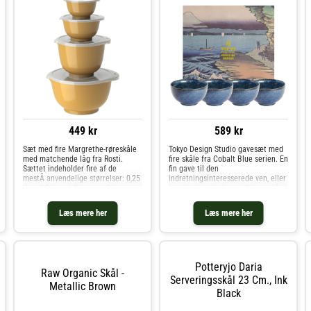
449 kr
589 kr
Sæt med fire Margrethe-røreskåle
Tokyo Design Studio gavesæt med
med matchende låg fra Rosti.
fire skåle fra Cobalt Blue serien. En
Sættet indeholder fire af de
fin gave til den
mestÂ anvendelige størrelser: 0,25
indretningsinteresserede ven, eller
liter, 0,5 liter, 1,5 liter og 3 liter.
hvorfor ikke til dig selv? Hver skål
Margrethe-skålen er blevet en
har en diameter på 13 cm, en
klassiker i mange køkkener takket
højde på 7 cm og en kapacitet på
Læs mere her
Læs mere her
være det gode greb, den p
500 ml. Skålene er lavet af stent
Potteryjo Daria
Raw Organic Skål -
Serveringsskål 23 Cm., Ink
Metallic Brown
Black