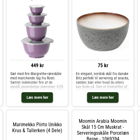
449 kr
75 kr
Sæt med fire Margrethe-røreskåle
En elegant, nordisk skål fra danske
med matchende låg fra Rosti.
Bitz perfekt til servering af snacks,
Sættet indeholder fire af de
nødder, bær eller hvad du ellers
mestÂ anvendelige størrelser: 0,25
kan finde på. Den er fremstillet af
liter, 0,5 liter, 1,5 liter og 3 liter.
glaseret stentøj, hvilket gør skålen
Margrethe-skålen er blevet en
yderst holdbar og robust, hvorfor
Læs mere her
Læs mere her
klassiker i mange køkkener takket
den tåler at komme i
være det gode greb, den p
opvaskemaskinen, mik
Moomin Arabia Moomin
Marimekko Piirto Unikko
Skål 15 Cm Muskrat -
Krus & Tallerken (4 Dele)
Serveringsskåle Porcelæn
Beige - 1069394