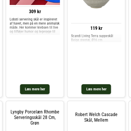
309 kr
Lobsti servering skål er inspireret
af havet, men på en mere animalsk
måde. Her kommer krebsen til live
119 kr
og tilføjer humor og legesyge til
borddækningen. Det er en must-
Scandi Living Terra suppeskål
have skål på krebs fest, men også
Beige stentøj, Ø16 cm
en mærkelig stykke, der skaber
dynamik på bordet, og
Læs mere her
Læs mere her
Lyngby Porcelæn Rhombe
Robert Welch Cascade
Serveringsskål 28 Cm,
Skål, Mellem
Grøn