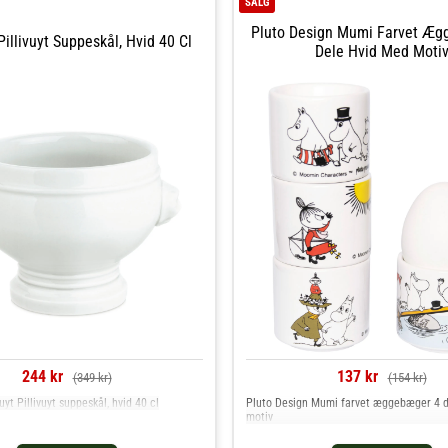
SALG
Pluto Design Mumi Farvet Æg
 Pillivuyt Suppeskål, Hvid 40 Cl
Dele Hvid Med Moti
244 kr
137 kr
(349 kr)
(154 kr)
vuyt Pillivuyt suppeskål, hvid 40 cl
Pluto Design Mumi farvet æggebæger 4 d
motiv