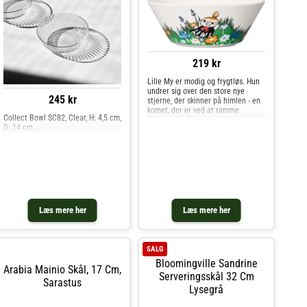
delikate mønstre skaber en
indbydende atmosfære og lover at
gøre hvert måltid til en særlig
begivenhed.Om skålen fra Serax-
Kunstnerisk blomsterdesign af
Francesco Risso.- Fremstillet af
holdbart, glaseret porcelæn.-
219 kr
Unikke asymmetriske former giver
moderne elegance.Vedligeholdelse
Lille My er modig og frygtløs. Hun
af skålen- Ovnsikker.- Tåler
undrer sig over den store nye
245 kr
mikroovn.- Tåler opvaskemaskine..
stjerne, der skinner på himlen - en
Køb Serveringsskåle og andre
komet, der er ved at ramme
Collect Bowl SC82, Clear, H: 4,5 cm,
Skåle & Serveringsfade fra Royal
Mumidalen. Lille My er ikke for
D: 14 cm
Design.
bekymret over kometen, der
nærmer sig. Hun ligger på engen
og stirrer på den. Du kan endda
sige
Læs mere her
Læs mere her
SALG
Bloomingville Sandrine
Arabia Mainio Skål, 17 Cm,
Serveringsskål 32 Cm
Sarastus
Lysegrå