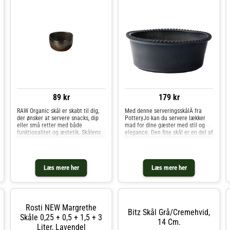
89 kr
179 kr
RAW Organic skål er skabt til dig,
Med denne serveringsskålÂ fra
der ønsker at servere snacks, dip
PotteryJo kan du servere lækker
eller små retter med både
mad for dine gæster med stil og
funktionalitet og æstetik. Skålens
elegance. Den fine skål er en del af
bløde, organiske form giver et
Daria-serien, somÂ blev skabt af
naturligt og afslappet udtryk, som
Johanna Hampf i 2017. Serien har
passer perfekt til det nordiske
et tidløst samt elegant design.
spisebord. Hver skål har si
Denne serveringsskålÂ måle
Læs mere her
Læs mere her
Rosti NEW Margrethe
Bitz Skål Grå/cremehvid,
Skåle 0,25 + 0,5 + 1,5 + 3
14 Cm.
Liter, Lavendel