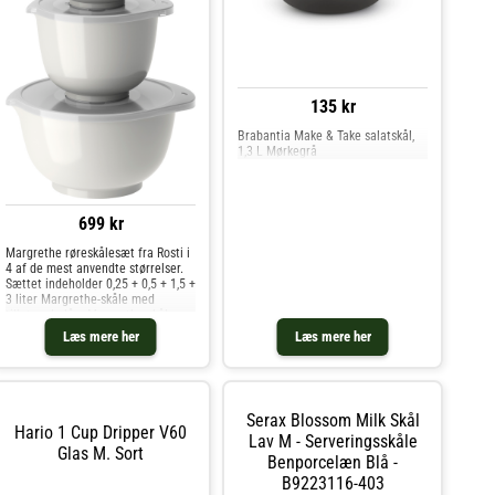
135 kr
Brabantia Make & Take salatskål,
1,3 L Mørkegrå
699 kr
Margrethe røreskålesæt fra Rosti i
4 af de mest anvendte størrelser.
Sættet indeholder 0,25 + 0,5 + 1,5 +
3 liter Margrethe-skåle med
tilhørende låg. Margrethe-skålen er
den klassiske røreskål med det
Læs mere her
Læs mere her
gode greb, den praktiske hældetud
og den skridsikre bu
Serax Blossom Milk Skål
Hario 1 Cup Dripper V60
Lav M - Serveringsskåle
Glas M. Sort
Benporcelæn Blå -
B9223116-403