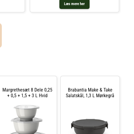
Læs mere her
Margrethesæt 8 Dele 0,25
Brabantia Make & Take
+ 0,5 + 1,5 + 3 L Hvid
Salatskål, 1,3 L Mørkegrå