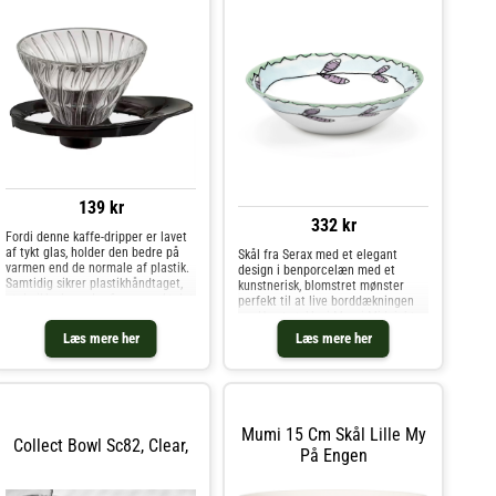
139 kr
332 kr
Fordi denne kaffe-dripper er lavet
af tykt glas, holder den bedre på
Skål fra Serax med et elegant
varmen end de normale af plastik.
design i benporcelæn med et
Samtidig sikrer plastikhåndtaget,
kunstnerisk, blomstret mønster
at du ikke brænder fingrene. At det
perfekt til at live borddækningen
ser godt ud, er bare et ekstra plus.
op. Hvert stykke i Marni Midnight
Dripperens tyngde gør, at den er
Flowers-kollektionen udstråler
Læs mere her
Læs mere her
lettere at b
raffinement, inspireret af naturen
og omhyggeligt designet af Marnis
kreative direktør Francesco Risso.
Pryd dit bord med disse smukt
detaljerede tallerkener, der hylder
asymmetrien i håndlavet porcelæn
Mumi 15 Cm Skål Lille My
og kombinerer kunst med
Collect Bowl Sc82, Clear,
På Engen
hverdagsfunktionalitet. De let
uregelmæssige former tilføjer et
strejf af modernitet, mens de