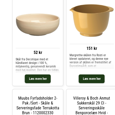
151 kr
52 kr
Margrethe-skålen fra Rosti er
blevet opdateret, og denne nye
Skål fra Decotique med et
version af skålen er fremstillet af
håndlavet design i 100 %,
DurostimaÂ®, som et
miljøvenlig, genanvendt keramik
genanvendeligt plastmateriale, der
med høj kvalitet. Den har en tidløs
gør skålen endnu stærkere, mere
fremtoning. Skålen har en holdbar
slagfast og yderligere holdbar.
konstruktion perfekt til hverdag og
Læs mere her
Læs mere her
Endnu en bonus er, at det nye
finere anledninger. Mix og match
materiale
med andre dele af kollektionen for
at skabe en perfekt kombination.
Hvert element er unikt på grund af
det håndlavede design.Fremstillet i
Muubs Fyrfadsholder 2-
Villeroy & Boch Anmut
Portugal.Om skålen fra Decotique-
BON er værdsat for det
Pak /sort - Skåle &
Sukkerskål 29 Cl -
miljøvenlige, holdbare materiale.-
Serveringsfade Terrakotta
Serveringsskåle
BON er også værdsat for den
Brun - 1120002330
Benporcelæn Hvid -
tidløse fremtoning.- Fra