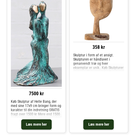
Kosta Boda- Findes i forskellige
varianter.- Designet af Åsa
Jungnelius.- Fremstillet af
krystalglas.. Køb Kunstglas og
andre Dekoration fra Royal
Design.
358 kr
Skulptur i form af et ansigt.
Skulpturen er håndlavet i
genanvendt træ og hver
eksemplar er unik.. Køb Skulpturer
og andre Dekoration fra Royal
Design.
7500 kr
Køb Skulptur af Helle Bang, der
med sine 17x9 cm bringer form og
karakter til din indretning GRATIS
fragt over 1500 kr Mere end 1500
unikke værker i butikken, tæt på
Vejle
Læs mere her
Læs mere her