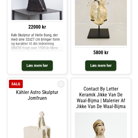
22000 kr
Køb Skulptur af Helle Bang, der
med sine 32x27 cm bringer form
og karakter til din indretning
GRATIS fragt over 1500 kr Mere
5800 kr
end 1500 unikke værker i butikken,
tæt på Vejle
Læs mere her
Læs mere her
i
SALG
Contact By Letter
Kähler Astro Skulptur
Keramik Jikke Van De
Jomfruen
Waal-Bijma | Malerier Af
Jikke Van De Waal-Bijma