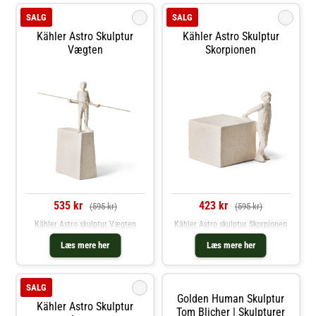
i
i
SALG
SALG
Kähler Astro Skulptur
Kähler Astro Skulptur
Vægten
Skorpionen
535 kr
423 kr
(595 kr)
(595 kr)
Kähler Astro skulptur Vægten
Kähler Astro skulptur Skorpionen
Læs mere her
Læs mere her
i
SALG
Golden Human Skulptur
Kähler Astro Skulptur
Tom Blicher | Skulpturer