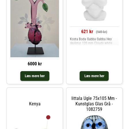
621 kr
(949 kr)
Kosta Boda Gabba Gabba Hey
skulptur 120 mm Cloudy white
6000 kr
Læs mere her
Læs mere her
Iittala Ugle 75x105 Mm -
Kenya
Kunstglas Glas Grå -
1082759