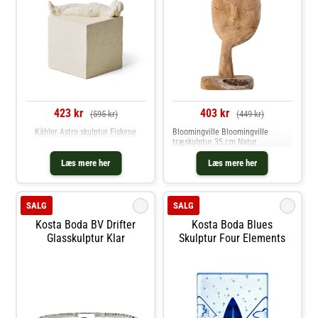
423 kr
403 kr
(595 kr)
(449 kr)
Kähler Astro skulptur Fiskene
Bloomingville Bloomingville
træskulptur 35 cm Natur
Læs mere her
Læs mere her
i
i
SALG
SALG
Kosta Boda BV Drifter
Kosta Boda Blues
Glasskulptur Klar
Skulptur Four Elements