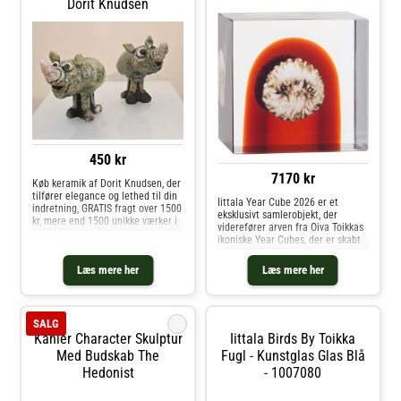
Dorit Knudsen
450 kr
7170 kr
Køb keramik af Dorit Knudsen, der
tilfører elegance og lethed til din
Iittala Year Cube 2026 er et
indretning, GRATIS fragt over 1500
eksklusivt samlerobjekt, der
kr, mere end 1500 unikke værker i
viderefører arven fra Oiva Toikkas
butikken, tæt på Vejle
ikoniske Year Cubes, der er skabt
siden 1977. 2026-udgaven er
produceret i en nummereret og
Læs mere her
Læs mere her
begrænset serie på 2000
eksemplarer og er et udtryk for
Iittalas fineste glashåndværk.
Kuben er skabt ved hjælp af den
i
SALG
traditionelle papirfoldningsteknik,
Kähler Character Skulptur
Iittala Birds By Toikka
hvor en detaljeret
miniatureverden opbygges inde i
Med Budskab The
Fugl - Kunstglas Glas Blå
glasset. Hvert stykke er individuelt
Hedonist
- 1007080
mundblæst og håndslebet på
Iittalas glasfabrik i Finland, hvilket