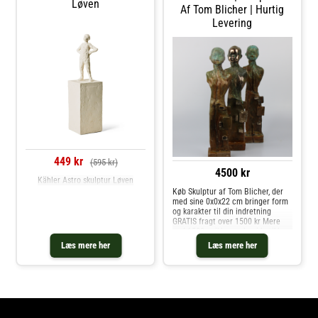
Løven
Af Tom Blicher | Hurtig
Levering
449 kr
(595 kr)
4500 kr
Kähler Astro skulptur Løven
Køb Skulptur af Tom Blicher, der
med sine 0x0x22 cm bringer form
og karakter til din indretning
GRATIS fragt over 1500 kr Mere
end 1500 unikke værker i butikken,
tæt på Vejle
Læs mere her
Læs mere her