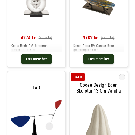
glasfremstillingsteknikker.- Hvert
eksemplar er unikt med sine egne
karakteristika.- Tilfører karakter
og en følelse af håndværk til dit
hjem.- Perfekt som samlerobjekt
eller dekorativ detalje.. Køb
Kunstglas og andre Dekoration fra
Royal Design.
4274 kr
3782 kr
(4750 kr)
(5475 kr)
Kosta Boda BV Headman
Kosta Boda BV Caspar Boat
glasskulptur Klar
glasskulptur Klar
Læs mere her
Læs mere her
i
SALG
Cooee Design Eden
TAO
Skulptur 13 Cm Vanilla