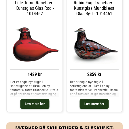
Jonasson Målerås, Kosta
Lille Terne Ranebær -
Rubin Fugl Tranebær -
Linnewäfveri, Orrefors Jernverk og
Kunstglas Glas Rød -
Kunstglas Mundblæst
Sagaform.Køb Kunstglas og andre
1014462
Glas Rød - 1014461
Dekoration fra Royal Design.
1489 kr
2859 kr
Her er nogle nye fugle i
Her er nogle nye fugle i
seriefuglene af Tikka i en ny
seriefuglene af Tikka i en ny
fantastisk farve Cranberrie. Iittala
fantastisk farve Cranberrie. Iittala
er på forsiden af ​​glasfarvning og
er på forsiden af ​​glasfarvning og
bruger en miljøvenlig farve uden
bruger en miljøvenlig farve uden
cadmium og bly.. Køb Kunstglas
cadmium og bly.. Køb Kunstglas
Læs mere her
Læs mere her
og andre Dekoration fra Royal
og andre Dekoration fra Royal
Design.
Design.
MÆRKER PÅ SKULPTURER & GLASKUNST: