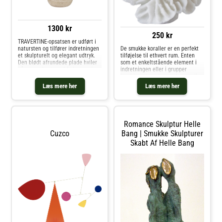
1300 kr
250 kr
TRAVERTINE-opsatsen er udført i
De smukke koraller er en perfekt
natursten og tilfører indretningen
tilføjelse til ethvert rum. Enten
et skulpturelt og elegant udtryk.
som et enkeltstående element i
Den blødt afrundede plade hviler
indretningen eller i grupper
på en markant rund fod, som giver
kombineret med vaser, bøger eller
designet en rolig og harmonisk
andet interiør. Skab et smukt
silhuet. Hver opsats er unik med
Læs mere her
Læs mere her
stilleben i badeværelset, på
naturlige porer og vari
sofabordet, i køkkenet eller i sove
Romance Skulptur Helle
Cuzco
Bang | Smukke Skulpturer
Skabt Af Helle Bang