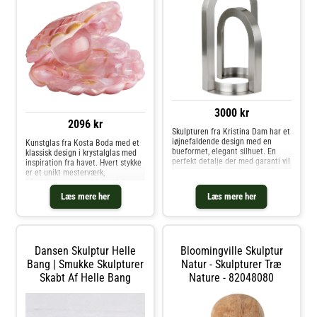
3000 kr
2096 kr
Skulpturen fra Kristina Dam har et
iøjnefaldende design med en
Kunstglas fra Kosta Boda med et
bueformet, elegant silhuet. En
klassisk design i krystalglas med
perfekt detalje der med garanti vil
inspiration fra havet. Hvert stykke
være et stort samtaleemne blandt
er et unikt mesterværk,
dine gæster. Om skulpturen fra
håndskulptureret af krystalglas
Kristina Dam- Designet i
med en delikat infusion af
Læs mere her
Læs mere her
København af Kristina Dam.-
oceaniske nuancer. Forestil dig, at
Fremstillet i Europa.- Højde: 370
den pryder din stue og reflekterer
mm.- Diameter: 215 mm.. Køb
lyset med et fantastisk farvespil,
Skulpturer og andre Dekoration
der ligner en ægte perles
fra Royal Design.
irisering. Uanset om du er
Dansen Skulptur Helle
Bloomingville Skulptur
kunstsamler eller på udkig efter
en mindeværdig gave, er "Mother
Bang | Smukke Skulpturer
Natur - Skulpturer Træ
of Pearl" perfekt til dem, der
Skabt Af Helle Bang
Nature - 82048080
sætter pris på enestående
håndværk og inspireret
design.Designet af Åsa
Jungnelius.Om kunstglasset fra