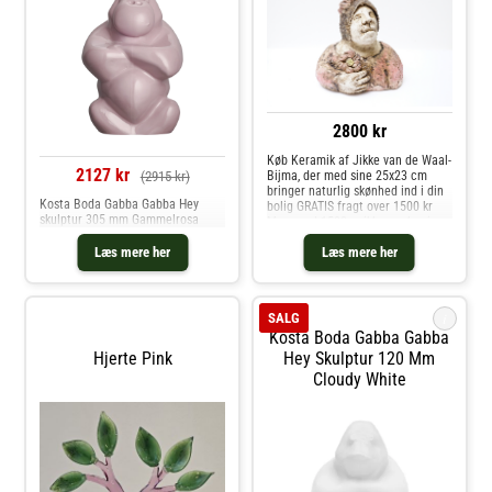
2800 kr
Køb Keramik af Jikke van de Waal-
2127 kr
Bijma, der med sine 25x23 cm
(2915 kr)
bringer naturlig skønhed ind i din
Kosta Boda Gabba Gabba Hey
bolig GRATIS fragt over 1500 kr
skulptur 305 mm Gammelrosa
Mere end 1500 unikke værker i
butikken, tæt på Vejle
Læs mere her
Læs mere her
i
SALG
Kosta Boda Gabba Gabba
Hjerte Pink
Hey Skulptur 120 Mm
Cloudy White