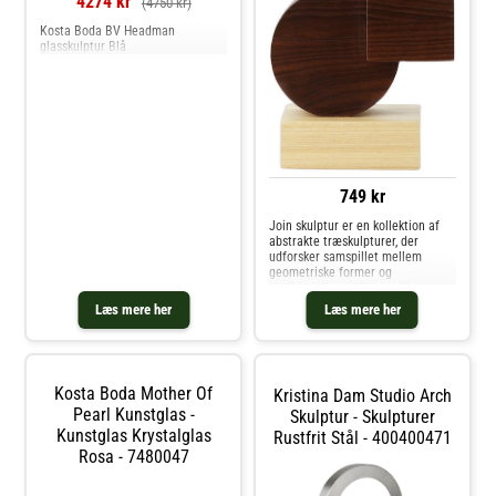
4274 kr
(4750 kr)
Kosta Boda BV Headman
glasskulptur Blå
749 kr
Join skulptur er en kollektion af
abstrakte træskulpturer, der
udforsker samspillet mellem
geometriske former og
traditionelle snedkersamlinger.
Skulpturerne er lavet af asketræ i
Læs mere her
Læs mere her
en kombination af naturlige og
karboniserede overflader, hvor
kontrasten me
Kosta Boda Mother Of
Kristina Dam Studio Arch
Pearl Kunstglas -
Skulptur - Skulpturer
Kunstglas Krystalglas
Rustfrit Stål - 400400471
Rosa - 7480047