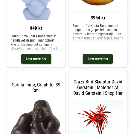
3954 kr
Skulptur fra Kosta Boda med et
949 kr
elegant design perfekt som en
dekorativ indretningsdetalje. Den
Skulptur fra Kosta Boda med et
er fremstillet af krystalglas. Beans
håndlavet design i mundblæst
BV AC-24 er mundblæst i frihånd,
krystal for med det samme at
hvilket gør hver genstand unik.Om
tiltrække opmærksomhed. Den har
skulpturen fra Kosta Boda-
en ny, mindre størrelse til alle
Elegant design.- Findes i
hjem og stilarter. Vælg mellem
Læs mere her
Læs mere her
forskellige farver.- Fremstillet af
forskellige farver og størrelser.
krystalglas.- Sælges i 1-pak.. Køb
Designet af Ludvig Löfgren. Om
Kunstglas og andre Dekoration fra
skulpturen fra Kosta Boda- Ny,
Royal Design.
mindre størrelse.- Fremstillet af
mundblæst glas.- Skulpturen
Crazy Bird Skulptur David
findes i forskellige farver.
Gorilla Figur, Graphite, 39
Vedligeholdelse af skulpturen-
Gerstein | Malerier Af
Cm.
Rengøres med en fugtig klud.. Køb
David Gerstein | Shop Her
Kunstglas og andre Dekoration fra
Royal Design.