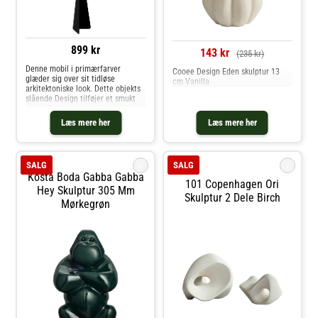
899 kr
143 kr
(235 kr)
Denne mobil i primærfarver
Cooee Design Eden skulptur 13
glæder sig over sit tidløse
cm Vanilla
arkitektoniske look. Dette objekts
slående Design tilføjer et smukt
vintage-touch til dit hjem, mens
det afslører en smag for enkelhed.
Læs mere her
Læs mere her
Mobil leveres omhyggeligt pakket
ind i en elegant blå æske præge
i
i
SALG
SALG
Kosta Boda Gabba Gabba
101 Copenhagen Ori
Hey Skulptur 305 Mm
Skulptur 2 Dele Birch
Mørkegrøn