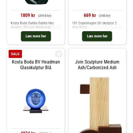
1809 kr
669 kr
(2915 kr)
(745 kr)
Kosta Boda Gabba Gabba Hey
101 Copenhagen Ori skulptur 2
skulptur 305 mm Mørkegrøn
dele Birch
Læs mere her
Læs mere her
i
SALG
Kosta Boda BV Headman
Join Sculpture Medium
Glasskulptur Blå
Ash/carbonized Ash