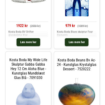
1922 kr
979 kr
(2550 kr)
(1089 kr)
Kosta Boda BV Drifter
Kosta Boda Blues skulptur Four
glasskulptur Klar
Elements
Læs mere her
Læs mere her
Kosta Boda My Wide Life
Kosta Boda Beans Bv Ac-
Skulptur Gabba Gabba
24 - Kunstglas Krystalglas
Hey 12 Cm Aloha Blue -
Dessert - 7520222
Kunstglas Mundblæst
Glas Blå - 7091030