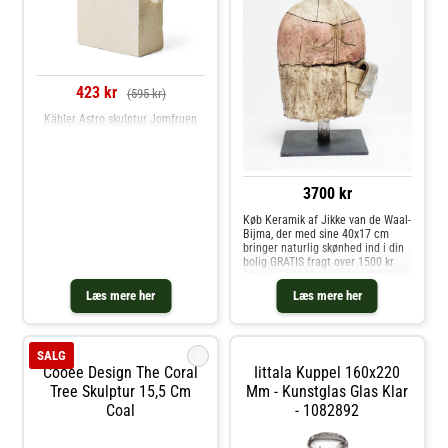
423 kr
(595 kr)
Kähler Astro skulptur Jomfruen
3700 kr
Køb Keramik af Jikke van de Waal-
Bijma, der med sine 40x17 cm
bringer naturlig skønhed ind i din
bolig GRATIS fragt over 1500 kr
Mere end 1500 unikke værker i
butikken, tæt på Vejle
Læs mere her
Læs mere her
i
SALG
Cooee Design The Coral
Iittala Kuppel 160x220
Tree Skulptur 15,5 Cm
Mm - Kunstglas Glas Klar
Coal
- 1082892