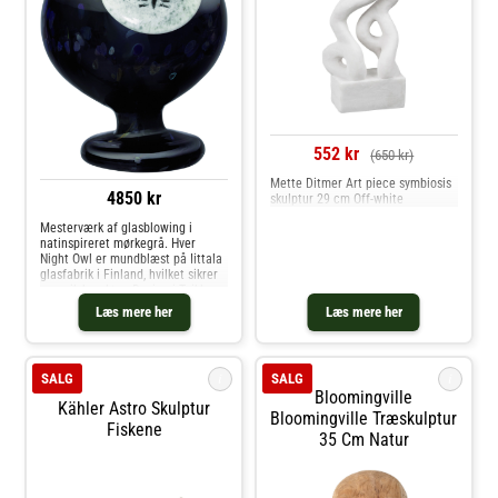
552 kr
(650 kr)
Mette Ditmer Art piece symbiosis
4850 kr
skulptur 29 cm Off-white
Mesterværk af glasblowing i
natinspireret mørkegrå. Hver
Night Owl er mundblæst på Iittala
glasfabrik i Finland, hvilket sikrer
en unik karakter. Design i Toikka
bringer naturen indendørs med
Læs mere her
Læs mere her
kunstnerisk raffinement. Dette
personlige dekorationsobjekt vis
i
i
SALG
SALG
Bloomingville
Kähler Astro Skulptur
Bloomingville Træskulptur
Fiskene
35 Cm Natur