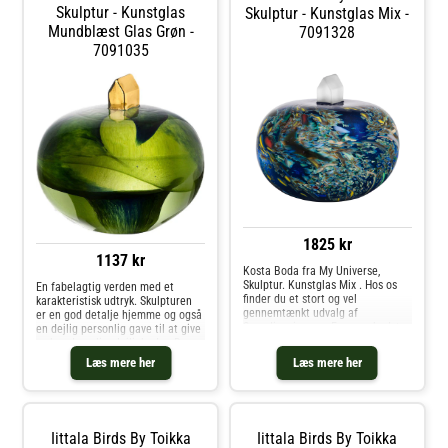
Skulptur - Kunstglas
Skulptur - Kunstglas Mix -
Mundblæst Glas Grøn -
7091328
7091035
1825 kr
1137 kr
Kosta Boda fra My Universe,
Skulptur. Kunstglas Mix . Hos os
En fabelagtig verden med et
finder du et stort og vel
karakteristisk udtryk. Skulpturen
gennemtænkt udvalg af
er en god detalje hjemme og også
Scandinaviens og Europas bedste
en dejlig personlig gave til at give
varemærker indenfor design i alle
væk ved særlige lejligheder. Da
prisklasser. Vi har et tæt
det er håndlavet, har hver skulptur
Læs mere her
Læs mere her
samarbejde med bl.a. Royal
et unikt udtryk.. Køb Kunstglas og
Copenhagen, Georg Jensen,
andre Dekoration fra Royal
Stelton, Jacob Jensen,
Design.
Holmegaard, Eva Solo, Menu,
Kosta Boda, Orrefors, Iittala,
Iittala Birds By Toikka
Iittala Birds By Toikka
Hackman, Rörstrand, Mats