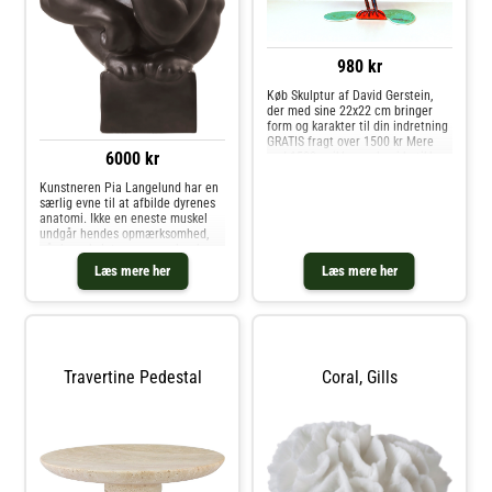
980 kr
Køb Skulptur af David Gerstein,
der med sine 22x22 cm bringer
form og karakter til din indretning
GRATIS fragt over 1500 kr Mere
6000 kr
end 1500 unikke værker i butikken,
tæt på Vejle
Kunstneren Pia Langelund har en
særlig evne til at afbilde dyrenes
anatomi. Ikke en eneste muskel
undgår hendes opmærksomhed,
når hun skulpturerer, og aber har
en særlig plads i hendes hjerte -
Læs mere her
Læs mere her
især gorillaer. Den store gorilla-
figur er en hyldest til det
Travertine Pedestal
Coral, Gills