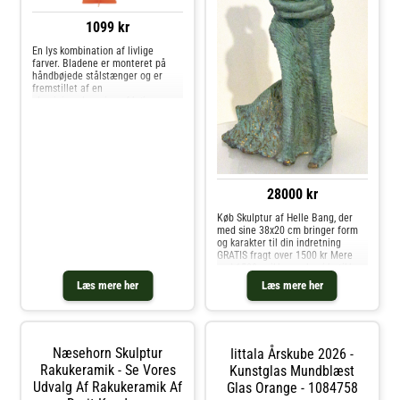
1099 kr
En lys kombination af livlige
farver. Bladene er monteret på
håndbøjede stålstænger og er
fremstillet af en
aluminiumslegering af høj
kvalitet. Ligesom blade svirrer de
og flyder med vind og
luftgennemstrømning. Stålbasen
giver mobilen en høj grad af stab
28000 kr
Køb Skulptur af Helle Bang, der
med sine 38x20 cm bringer form
og karakter til din indretning
GRATIS fragt over 1500 kr Mere
end 1500 unikke værker i butikken,
tæt på Vejle
Læs mere her
Læs mere her
Næsehorn Skulptur
Iittala Årskube 2026 -
Rakukeramik - Se Vores
Kunstglas Mundblæst
Udvalg Af Rakukeramik Af
Glas Orange - 1084758