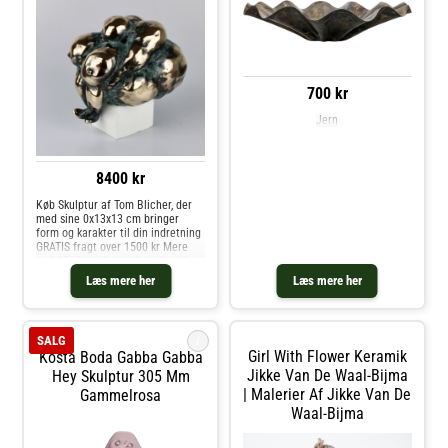
700 kr
Jern
8400 kr
Køb Skulptur af Tom Blicher, der
med sine 0x13x13 cm bringer
form og karakter til din indretning
GRATIS fragt over 1500 kr Mere
end 1500 unikke værker i butikken,
tæt på Vejle
Læs mere her
Læs mere her
i
SALG
Girl With Flower Keramik
Kosta Boda Gabba Gabba
Jikke Van De Waal-Bijma
Hey Skulptur 305 Mm
| Malerier Af Jikke Van De
Gammelrosa
Waal-Bijma