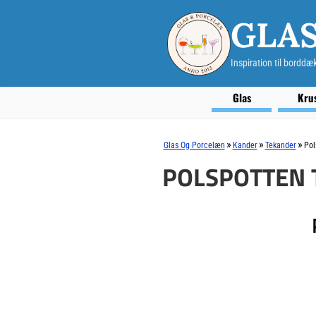
GLA
Inspiration til borddæ
Glas
Kru
»
»
»
Glas Og Porcelæn
Kander
Tekander
Pol
POLSPOTTEN 