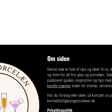
Om siden
Denne side er fuld af tips og ideer til os, de
og frem for alt fint glas og porcelæn. Sid
publiceret guides, inspiration og tips me
kendte mærker
inden for interiør, server
Har du forslag eller ideer, så kontakt os 
kontakt[at]glasogporcelaen.dk
Privatlivspolitik