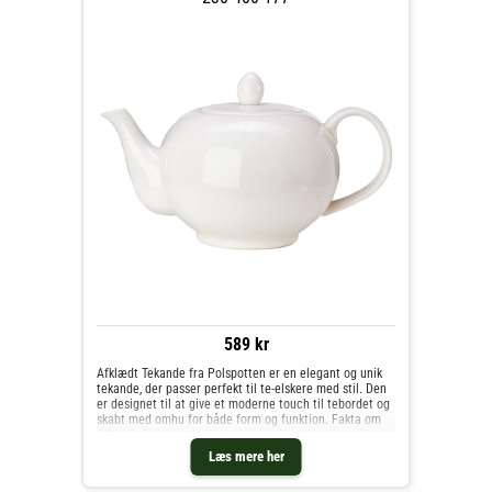
589 kr
Afklædt Tekande fra Polspotten er en elegant og unik
tekande, der passer perfekt til te-elskere med stil. Den
er designet til at give et moderne touch til tebordet og
skabt med omhu for både form og funktion. Fakta om
Afklædt Tekande: Lavet af høj kvalitet porcelæn Har en
stilfuld og afklaret design Udstyret med silikone
Læs mere her
håndtag for nem håndtering Rummer op til 1 liter te
Afklædt Tekande er perfekt til den designbevidste