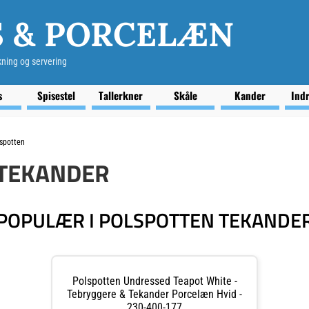
S & PORCELÆN
kning og servering
s
Spisestel
Tallerkner
Skåle
Kander
Ind
spotten
TEKANDER
POPULÆR I POLSPOTTEN TEKANDE
Polspotten Undressed Teapot White -
Tebryggere & Tekander Porcelæn Hvid -
230-400-177