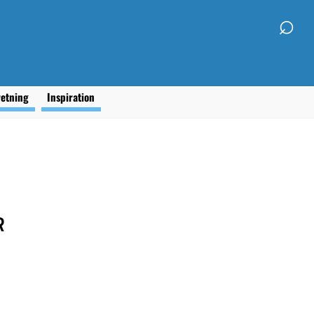
⌕
retning
Inspiration
R