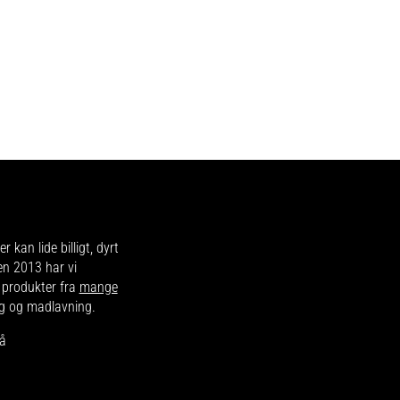
r kan lide billigt, dyrt
en 2013 har vi
d produkter fra
mange
ing og madlavning.
på