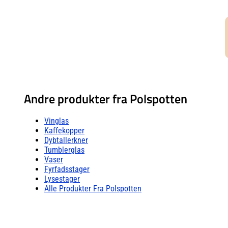
Andre produkter fra Polspotten
Vinglas
Kaffekopper
Dybtallerkner
Tumblerglas
Vaser
Fyrfadsstager
Lysestager
Alle Produkter Fra Polspotten