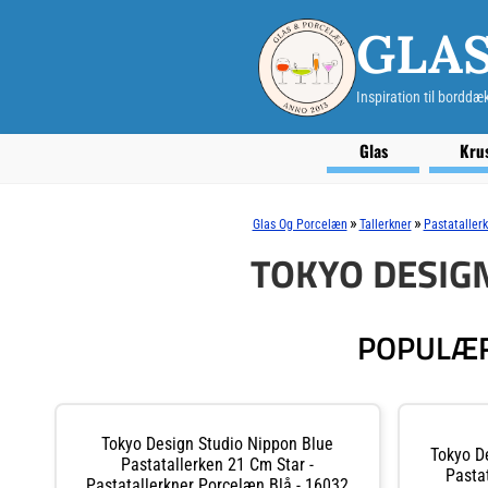
GLA
Inspiration til borddæ
Glas
Kru
»
»
Glas Og Porcelæn
Tallerkner
Pastataller
TOKYO DESIG
POPULÆR
Tokyo Design Studio Nippon Blue
Tokyo D
Pastatallerken 21 Cm Star -
Pasta
Pastatallerkner Porcelæn Blå - 16032