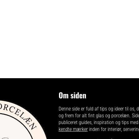
Om siden
Denne side er fuld af tips og ideer til os, de
og frem for alt fint glas og porcelæn. Sid
publiceret guides, inspiration og tips me
kendte mærker
inden for interiør, server