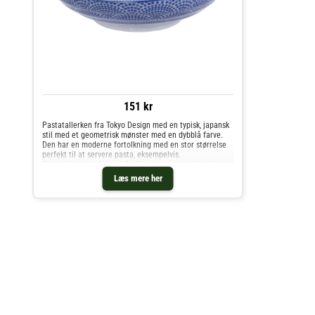
151 kr
Pastatallerken fra Tokyo Design med en typisk, japansk
stil med et geometrisk mønster med en dybblå farve.
Den har en moderne fortolkning med en stor størrelse
perfekt til at servere pasta, eksempelvis.
Pastatallerknen har et håndlavet design i højkvalitets
porcelæn til hverdagsbrug. Match med ensfarvet
Læs mere her
porcelæn for en mere enkel stil eller gå efter
forskellige kombinationer for at skabe en mere
personliggjort borddækning. Fremstillet i Japan. Om fra
Tokyo Design- Håndlavet design.- Typisk, japansk stil.-
Blåt, geometrisk mønster.- Fremstillet af porcelæn.- Fra
kollektionen Nippon Blue. Vedligeholdelse af
pastatallerknen- Tåler opvaskemaskine- Tåler mikroovn.
Køb Pastatallerkner og andre Tallerkner fra Royal
Design.