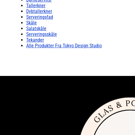
Tallerkner
Dybtallerkner
Serveringsfad
Skåle
Salatskåle
Serveringsskåle
Tekander
Alle Produkter Fra Tokyo Design Studio