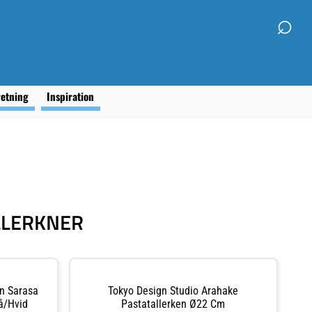
⌕
retning
Inspiration
LLERKNER
n Sarasa
Tokyo Design Studio Arahake
å/hvid
Pastatallerken Ø22 Cm