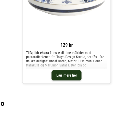
129 kr
Tilføj lidt ekstra finesse til dine måltider med
pastatallerkenen fra Tokyo Design Studio, der fås i fire
unikke designs: Unsai Botan, Matori Hishimon, Goben
Karakusa og Marumon Sarasa. Den blå og
hviddekorerede tallerken er perfekt til alt fra pastarette
Læs mere her
io