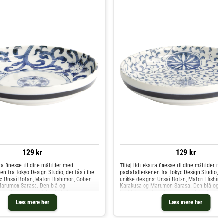
129 kr
129 kr
tra finesse til dine måltider med
Tilføj lidt ekstra finesse til dine måltider
en fra Tokyo Design Studio, der fås i fire
pastatallerkenen fra Tokyo Design Studio, d
s: Unsai Botan, Matori Hishimon, Goben
unikke designs: Unsai Botan, Matori Hish
arumon Sarasa. Den blå og
Karakusa og Marumon Sarasa. Den blå o
 tallerken er perfekt til alt fra pastarette
hviddekorerede tallerken er perfekt til alt
Læs mere her
Læs mere her