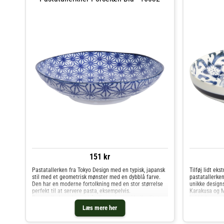
151 kr
Pastatallerken fra Tokyo Design med en typisk, japansk
Tilføj lidt eks
stil med et geometrisk mønster med en dybblå farve.
pastatallerken
Den har en moderne fortolkning med en stor størrelse
unikke design
perfekt til at servere pasta, eksempelvis.
Karakusa og M
Pastatallerknen har et håndlavet design i højkvalitets
hviddekorerede
porcelæn til hverdagsbrug. Match med ensfarvet
Læs mere her
porcelæn for en mere enkel stil eller gå efter
forskellige kombinationer for at skabe en mere