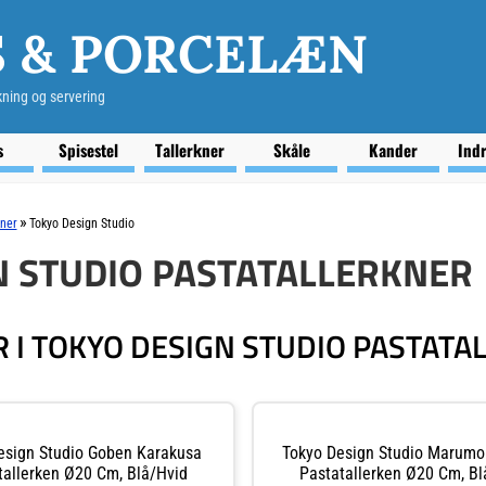
S & PORCELÆN
kning og servering
s
Spisestel
Tallerkner
Skåle
Kander
Ind
»
kner
Tokyo Design Studio
N STUDIO PASTATALLERKNER
 I TOKYO DESIGN STUDIO PASTATA
esign Studio Goben Karakusa
Tokyo Design Studio Marumo
tallerken Ø20 Cm, Blå/hvid
Pastatallerken Ø20 Cm, Bl