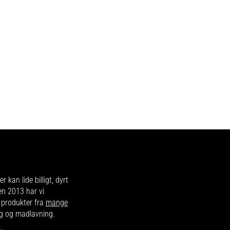
r kan lide billigt, dyrt
en 2013 har vi
d produkter fra
mange
ing og madlavning.