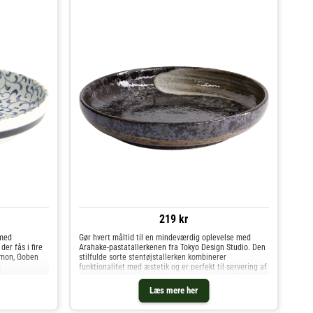
219 kr
 med
Gør hvert måltid til en mindeværdig oplevelse med
er fås i fire
Arahake-pastatallerkenen fra Tokyo Design Studio. Den
imon, Goben
stilfulde sorte stentøjstallerken kombinerer
g
funktionalitet med æstetik og er perfekt til servering af
 fra pastarette
pastaretter, forretter, salater og meget mere. M
Læs mere her