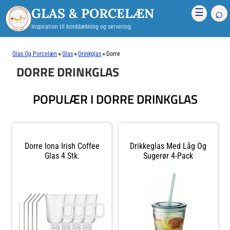
GLAS & PORCELÆN
⌕
☰
Inspiration til borddækning og servering
»
»
»
Glas Og Porcelæn
Glas
Drinkglas
Dorre
DORRE DRINKGLAS
POPULÆR I DORRE DRINKGLAS
Dorre Iona Irish Coffee
Drikkeglas Med Låg Og
Glas 4 Stk.
Sugerør 4-Pack