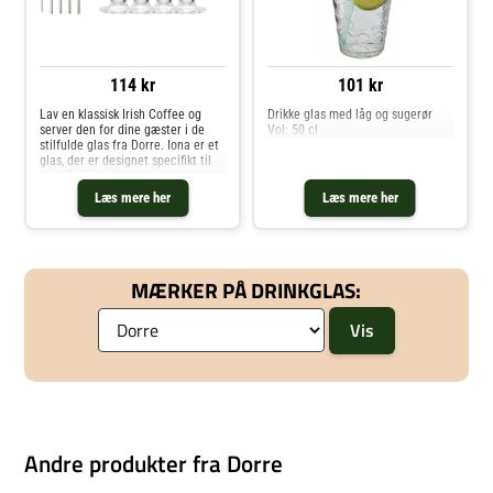
114 kr
101 kr
Lav en klassisk Irish Coffee og
Drikke glas med låg og sugerør
server den for dine gæster i de
Vol: 50 cl
stilfulde glas fra Dorre. Iona er et
glas, der er designet specifikt til
Irish Coffee eller andre lignende
drinks. Glasset har en hank, hvilket
Læs mere her
Læs mere her
gør det ideel til varme drikke, så
du undgår at
MÆRKER PÅ DRINKGLAS:
Andre produkter fra Dorre