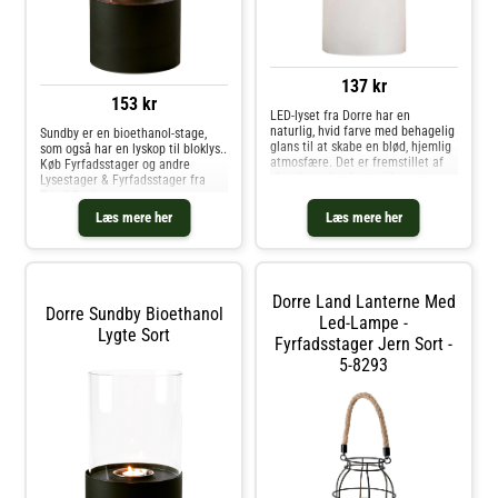
137 kr
153 kr
LED-lyset fra Dorre har en
naturlig, hvid farve med behagelig
Sundby er en bioethanol-stage,
glans til at skabe en blød, hjemlig
som også har en lyskop til bloklys..
atmosfære. Det er fremstillet af
Køb Fyrfadsstager og andre
plastik med et batteridrevet
Lysestager & Fyrfadsstager fra
design for sikker brug. Om LED-
Royal Design.
lyset fra Dorre- Behagelig glans.-
Læs mere her
Læs mere her
Naturlig, hvid farve.- Batteridrevet
design.- LED-lyset kommer i
forskellige størrelser.
Vedligeholdelse af LED-lyset-
Rengøres med en fugtig klud.. Køb
Dorre Land Lanterne Med
LED-lys og andre Lysestager &
Dorre Sundby Bioethanol
Fyrfadsstager fra Royal Design.
Led-Lampe -
Lygte Sort
Fyrfadsstager Jern Sort -
5-8293