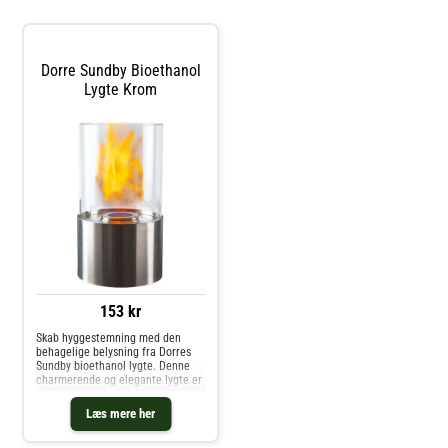
Dorre Sundby Bioethanol
Lygte Krom
153 kr
Skab hyggestemning med den
behagelige belysning fra Dorres
Sundby bioethanol lygte. Denne
charmerende og elegante lygte er
perfekt til at sprede hygge og god
stemning. Lad dig og dine gæster
Læs mere her
fascinere og varme af de
dansende flammer hele året og