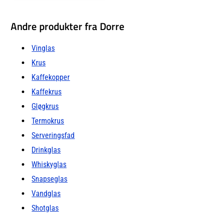
ude såvel
Andre produkter fra Dorre
Vinglas
Krus
Kaffekopper
Kaffekrus
Gløgkrus
Termokrus
Serveringsfad
Drinkglas
Whiskyglas
Snapseglas
Vandglas
Shotglas