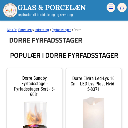
GLAS & PORCELÆN
⌕
☰
Inspiration til borddækning og servering
»
»
»
Glas Og Porcelæn
Indretning
Fyrfadsstager
Dorre
DORRE FYRFADSSTAGER
POPULÆR I DORRE FYRFADSSTAGER
Dorre Sundby
Dorre Elvira Led-Lys 16
Fyrfadsstage -
Cm - LED-Lys Plast Hvid -
Fyrfadsstager Sort - 3-
5-8371
6081