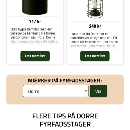
147 kr
240 kr
Skab hyggestemning med den
behagelige belysning fra Dorres
Lanternen fra Dorre har et
Sundby bioethanol lygte. Denne
batteridrevet design med en LED-
charmerende og elegante lygte er
lampe for fleksibilitet. Den har en
perfekt til at sprede hygge og god
sort ramme i jern med et smukt,
stemning. Lad dig og dine gæster
flettet håndtag. Lampen har en
fascinere og varme af de
indbygget timerfunktion for en
Læs mere her
Læs mere her
dansende flammer hele året og
fremragende brugeroplevelse. Om
ude såvel
lanternen fra Dorre- Indbygget
timerfunktion.- Batteridrevet
design.- Flettet håndtag.- Batteri:
3 x AAA Vedligeholdelse af
MÆRKER PÅ FYRFADSSTAGER:
lanternen- Rengøres med en
fugtig klud.. Køb Fyrfadsstager og
andre Lysestager & Fyrfadsstager
fra Royal Design.
FLERE TIPS PÅ DORRE
FYRFADSSTAGER